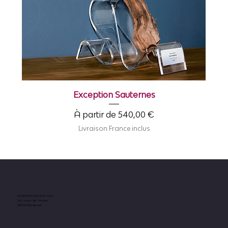
Exception Sauternes
Prix promotionnel
À partir de
540,00 €
Livraison France inclus
EXCEPTION DESIGN SAS
106, cours de Verdun
33000 Bordeaux