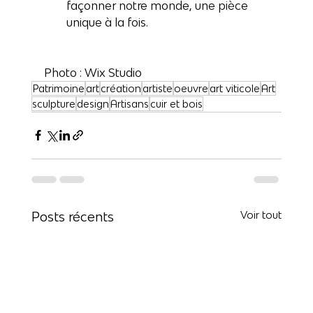
façonner notre monde, une pièce 
unique à la fois.
Photo : 
Wix Studio
Patrimoine
art
création
artiste
oeuvre
art viticole
Art
sculpture
design
Artisans
cuir et bois
Posts récents
Voir tout